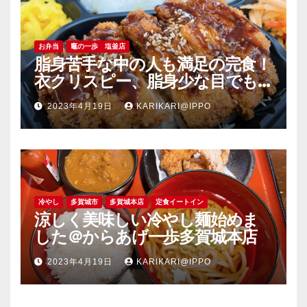
お弁当
竈の一歩 塩釜店
脂身苦手な中の人も満足の完食！
衣クリスピー、脂身少な目でも
旨い豚肉のソーストンカツ弁当
2023年4月19日
KARIKARI@IPPO
＠竈の一歩塩釜店
冷やし
多賀城市
多賀城本店
定食イートイン
涼しく美味しい冷やし麺始めま
した＠からあげ一歩多賀城本店
2023年4月19日
KARIKARI@IPPO