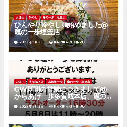
お弁当
冷やし
竈の一歩 塩釜店
ひんやり冷やし麺始めました@
竈の一歩塩釜店
2023年5月2日
KARIKARI@IPPO
ご案内
多賀城本店
居酒屋一歩
竈の一歩 塩釜店
GW期間の営業につきまして@
からあげ一歩多賀城本店、竈の一
歩塩釜店
2023年5月2日
KARIKARI@IPPO