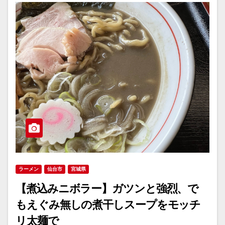
ラーメン
仙台市
宮城県
【煮込みニボラー】ガツンと強烈、で
もえぐみ無しの煮干しスープをモッチ
リ太麺で