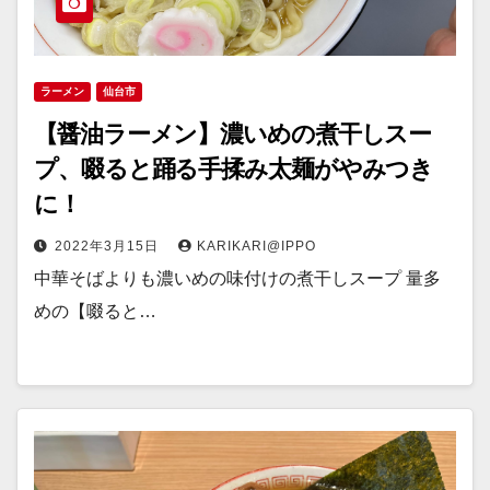
ラーメン
仙台市
【醤油ラーメン】濃いめの煮干しスー
プ、啜ると踊る手揉み太麺がやみつき
に！
2022年3月15日
KARIKARI@IPPO
中華そばよりも濃いめの味付けの煮干しスープ 量多
めの【啜ると…