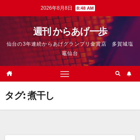
2026年8月8日
8:48 AM
週刊 からあげ一歩
仙台の3年連続からあげグランプリ金賞店 多賀城塩
竈仙台
タグ:
煮干し