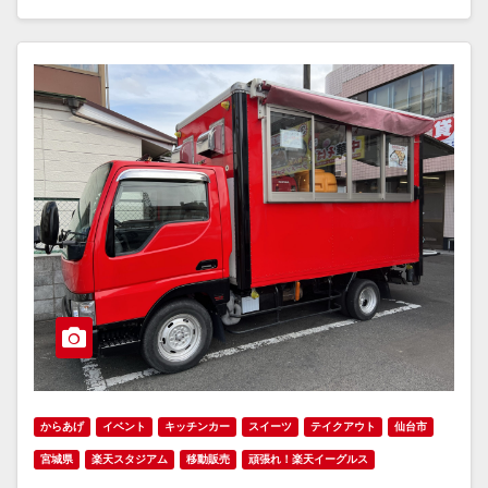
からあげ
イベント
キッチンカー
スイーツ
テイクアウト
仙台市
宮城県
楽天スタジアム
移動販売
頑張れ！楽天イーグルス