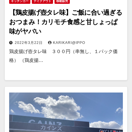
キッチンカー
テイクアウト
移動販売
【鶏皮揚げ壺タレ味】ご飯に合い過ぎる
おつまみ！カリモチ食感と甘しょっぱ
味がヤバい
2022年3月22日
KARIKARI@IPPO
鶏皮揚げ壺タレ味 ３００円（串無し、１パック価
格） （鶏皮揚…