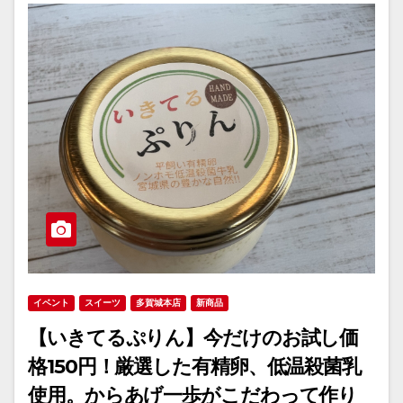
イベント
スイーツ
多賀城本店
新商品
【いきてるぷりん】今だけのお試し価
格150円！厳選した有精卵、低温殺菌乳
使用。からあげ一歩がこだわって作り