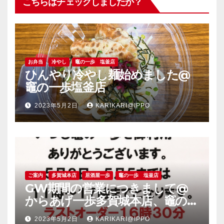
こちらはチェックしましたか？
お弁当
冷やし
竈の一歩 塩釜店
ひんやり冷やし麺始めました@
竈の一歩塩釜店
2023年5月2日
KARIKARI@IPPO
ご案内
多賀城本店
居酒屋一歩
竈の一歩 塩釜店
GW期間の営業につきまして@
からあげ一歩多賀城本店、竈の一
歩塩釜店
2023年5月2日
KARIKARI@IPPO