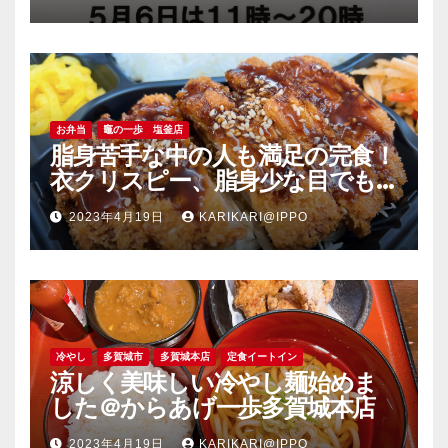
お弁当
竈の一歩 塩釜店
脂身苦手な中の人も満足の完食！
衣クリスピー、脂身少な目でも
旨い豚肉のソーストンカツ弁当
2023年4月19日
KARIKARI@IPPO
＠竈の一歩塩釜店
冷やし
多賀城市
多賀城本店
定食イートイン
涼しく美味しい冷やし麺始めま
した＠からあげ一歩多賀城本店
2023年4月19日
KARIKARI@IPPO