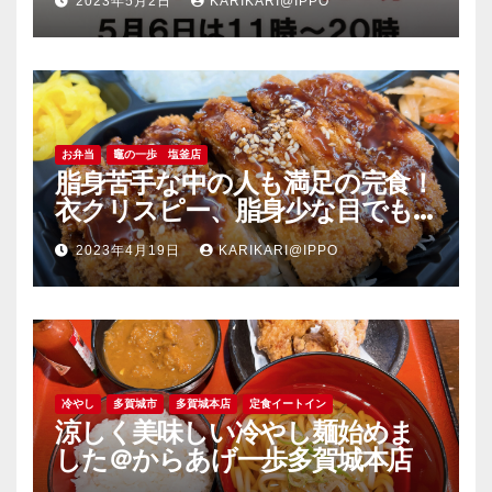
2023年5月2日
KARIKARI@IPPO
お弁当
竈の一歩 塩釜店
脂身苦手な中の人も満足の完食！
衣クリスピー、脂身少な目でも
旨い豚肉のソーストンカツ弁当
2023年4月19日
KARIKARI@IPPO
＠竈の一歩塩釜店
冷やし
多賀城市
多賀城本店
定食イートイン
涼しく美味しい冷やし麺始めま
した＠からあげ一歩多賀城本店