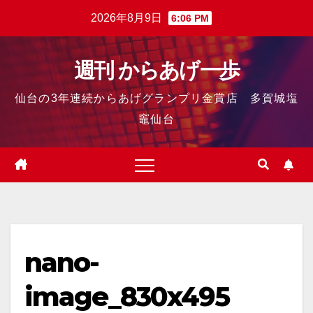
2026年8月9日
6:06 PM
週刊 からあげ一歩
仙台の3年連続からあげグランプリ金賞店 多賀城塩
竈仙台
nano-
image_830x495