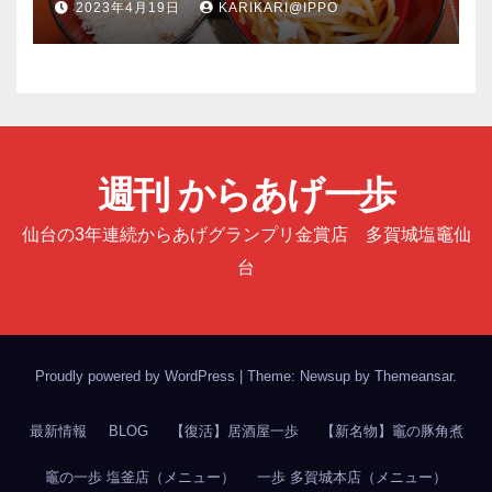
2023年4月19日
KARIKARI@IPPO
週刊 からあげ一歩
仙台の3年連続からあげグランプリ金賞店 多賀城塩竈仙
台
Proudly powered by WordPress
|
Theme: Newsup by
Themeansar
.
最新情報
BLOG
【復活】居酒屋一歩
【新名物】竈の豚角煮
竈の一歩 塩釜店（メニュー）
一歩 多賀城本店（メニュー）