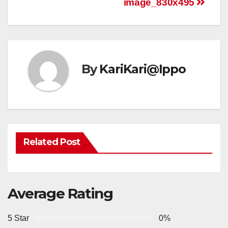
image_830x495
By
KariKari@Ippo
Related Post
Average Rating
5 Star
0%