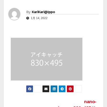
By
KariKari@Ippo
1月 14, 2022
nano-