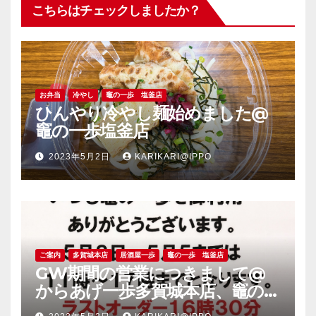
こちらはチェックしましたか？
お弁当
冷やし
竈の一歩 塩釜店
ひんやり冷やし麺始めました@
竈の一歩塩釜店
2023年5月2日
KARIKARI@IPPO
ご案内
多賀城本店
居酒屋一歩
竈の一歩 塩釜店
GW期間の営業につきまして@
からあげ一歩多賀城本店、竈の一
歩塩釜店