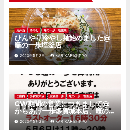
お弁当
冷やし
竈の一歩 塩釜店
ひんやり冷やし麺始めました@
竈の一歩塩釜店
2023年5月2日
KARIKARI@IPPO
ご案内
多賀城本店
居酒屋一歩
竈の一歩 塩釜店
GW期間の営業につきまして@
からあげ一歩多賀城本店、竈の一
歩塩釜店
2023年5月2日
KARIKARI@IPPO