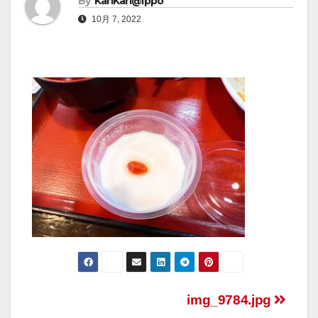
By
KariKari@Ippo
10月 7, 2022
img_9784.jpg