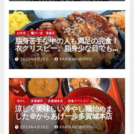
お弁当
竈の一歩 塩釜店
脂身苦手な中の人も満足の完食！
衣クリスピー、脂身少な目でも
旨い豚肉のソーストンカツ弁当
2023年4月19日
KARIKARI@IPPO
＠竈の一歩塩釜店
冷やし
多賀城市
多賀城本店
定食イートイン
涼しく美味しい冷やし麺始めま
した＠からあげ一歩多賀城本店
2023年4月19日
KARIKARI@IPPO