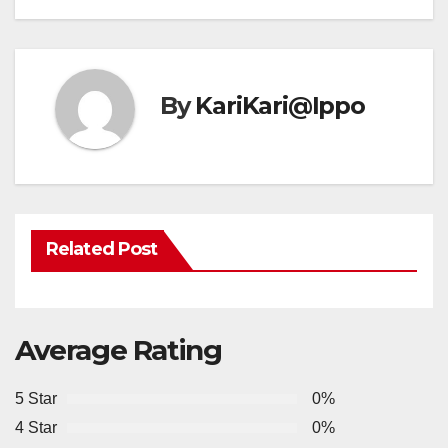
By
KariKari@Ippo
Related Post
Average Rating
5 Star
0%
4 Star
0%