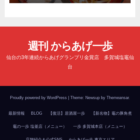
週刊 からあげ一歩
仙台の3年連続からあげグランプリ金賞店 多賀城塩竈仙
台
Proudly powered by WordPress
|
Theme: Newsup by
Themeansar
.
最新情報
BLOG
【復活】居酒屋一歩
【新名物】竈の豚角煮
竈の一歩 塩釜店（メニュー）
一歩 多賀城本店（メニュー）
店舗紹介＆公式SNS
からあげ一歩 東京エリア