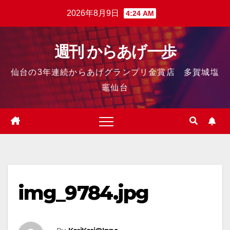
2026年8月9日
4:24 AM
週刊 からあげ一歩
仙台の3年連続からあげグランプリ金賞店 多賀城塩
竈仙台
img_9784.jpg