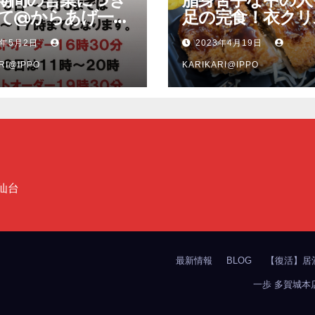
て@からあげ一歩
足の完食！衣クリ
城本店、竈の一歩
ー、脂身少な目で
3年5月2日
2023年4月19日
店
い豚肉のソースト
RI@IPPO
ツ弁当＠竈の一歩
KARIKARI@IPPO
店
仙台
最新情報
BLOG
【復活】居
一歩 多賀城本