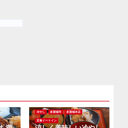
冷やし
多賀城市
多賀城本店
定食イートイン
も満
涼しく美味しい冷やし