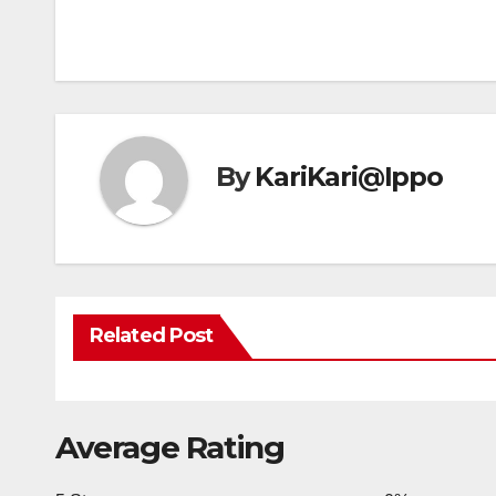
By
KariKari@Ippo
Related Post
Average Rating