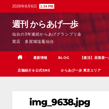
2026年8月6日
1:34 PM
週刊 からあげ一歩
仙台の3年連続からあげグランプリ金
賞店 多賀城塩竈仙台
最新情報
BLOG
【復活】居酒屋一
店舗紹介＆公式SNS
からあげ一歩 東京エリア
img_9638.jpg