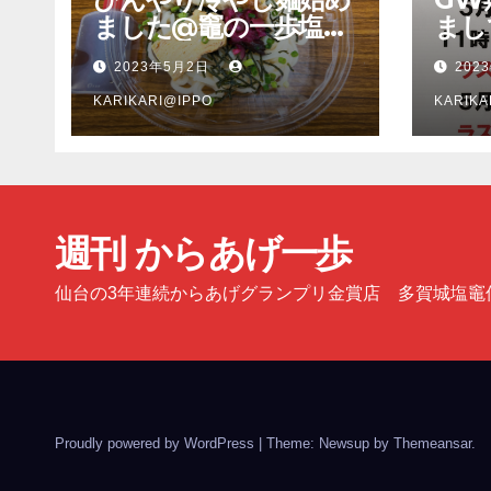
ました@竈の一歩塩釜
まし
店
多賀
2023年5月2日
202
塩釜
KARIKARI@IPPO
KARIKA
週刊 からあげ一歩
仙台の3年連続からあげグランプリ金賞店 多賀城塩竈
Proudly powered by WordPress
|
Theme: Newsup by
Themeansar
.