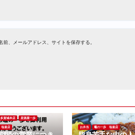
名前、メールアドレス、サイトを保存する。
多賀城本店
居酒屋一歩
 塩釜店
お弁当
竈の一歩 塩釜店
期間の営業につき
脂身苦手な中の人