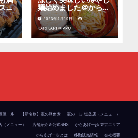
スピ
麺始めました＠からあ
も旨
げ一歩多賀城本店
2023年4月19日
ンカ
塩釜
KARIKARI@IPPO
酒屋一歩
【新名物】竈の豚角煮
竈の一歩 塩釜店（メニュー）
店（メニュー）
店舗紹介＆公式SNS
からあげ一歩 東京エリア
からあげ一歩とは
移動販売情報
会社概要