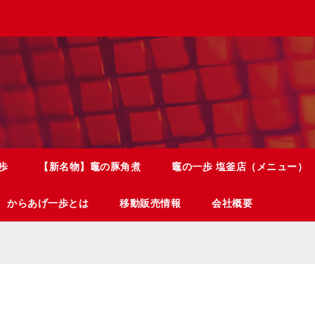
歩
【新名物】竈の豚角煮
竈の一歩 塩釜店（メニュー）
からあげ一歩とは
移動販売情報
会社概要