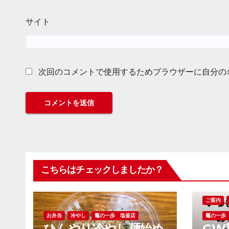
サイト
次回のコメントで使用するためブラウザーに自分の
こちらはチェックしましたか？
ご案内
お弁当
冷やし
竈の一歩 塩釜店
竈の一歩
ひんやり冷やし麺始め
GW