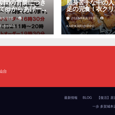
期間の営業につき
脂身苦手な中の人
て@からあげ一歩
足の完食！衣クリ
城本店、竈の一歩
ー、脂身少な目で
3年5月2日
2023年4月19日
店
い豚肉のソースト
RI@IPPO
ツ弁当＠竈の一歩
KARIKARI@IPPO
店
仙台
最新情報
BLOG
【復活】居
一歩 多賀城本