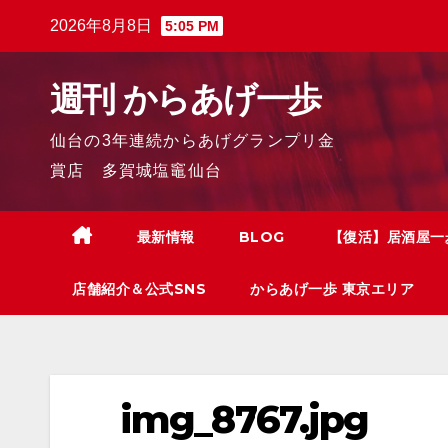
2026年8月8日
5:05 PM
週刊 からあげ一歩
仙台の3年連続からあげグランプリ金
賞店 多賀城塩竈仙台
最新情報
BLOG
【復活】居酒屋一
店舗紹介＆公式SNS
からあげ一歩 東京エリア
img_8767.jpg