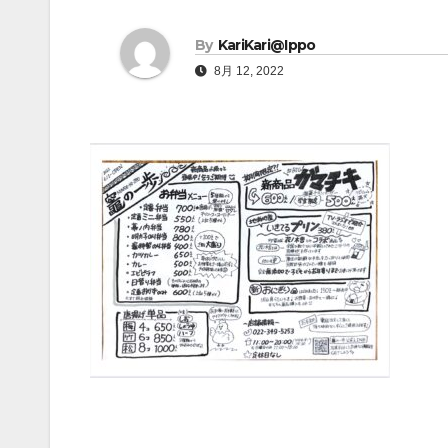
By
KariKari@Ippo
8月 12, 2022