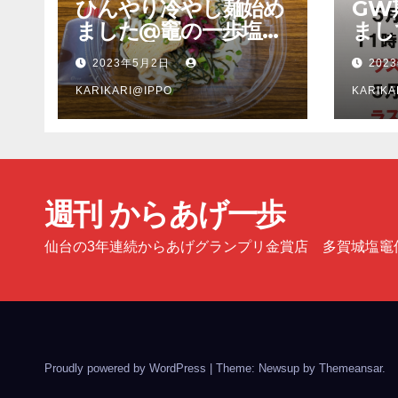
ひんやり冷やし麺始め
GW
ました@竈の一歩塩釜
まし
店
多賀
2023年5月2日
202
塩釜
KARIKARI@IPPO
KARIKA
週刊 からあげ一歩
仙台の3年連続からあげグランプリ金賞店 多賀城塩竈
Proudly powered by WordPress
|
Theme: Newsup by
Themeansar
.