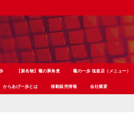
歩
【新名物】竈の豚角煮
竈の一歩 塩釜店（メニュー）
からあげ一歩とは
移動販売情報
会社概要