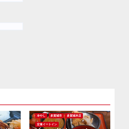
冷やし
多賀城市
多賀城本店
定食イートイン