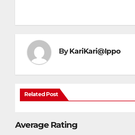
By
KariKari@Ippo
Related Post
Average Rating