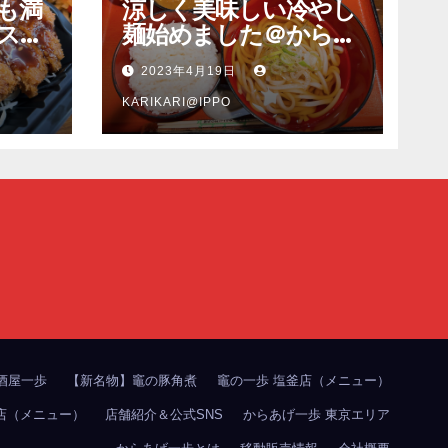
も満
涼しく美味しい冷やし
スピ
麺始めました＠からあ
も旨
げ一歩多賀城本店
2023年4月19日
ンカ
塩釜
KARIKARI@IPPO
酒屋一歩
【新名物】竈の豚角煮
竈の一歩 塩釜店（メニュー）
店（メニュー）
店舗紹介＆公式SNS
からあげ一歩 東京エリア