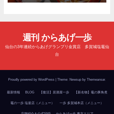
週刊 からあげ一歩
仙台の3年連続からあげグランプリ金賞店 多賀城塩竈仙
台
Proudly powered by WordPress
|
Theme: Newsup by
Themeansar
.
最新情報
BLOG
【復活】居酒屋一歩
【新名物】竈の豚角煮
竈の一歩 塩釜店（メニュー）
一歩 多賀城本店（メニュー）
店舗紹介＆公式SNS
からあげ一歩 東京エリア