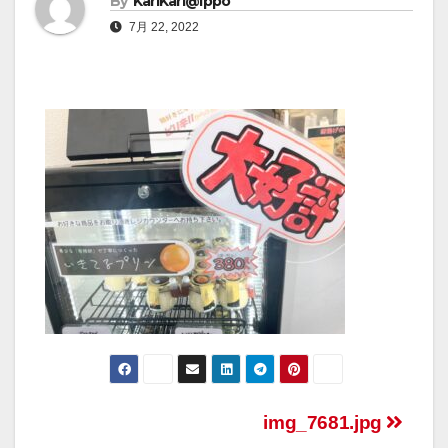
By
KariKari@Ippo
7月 22, 2022
img_7681.jpg