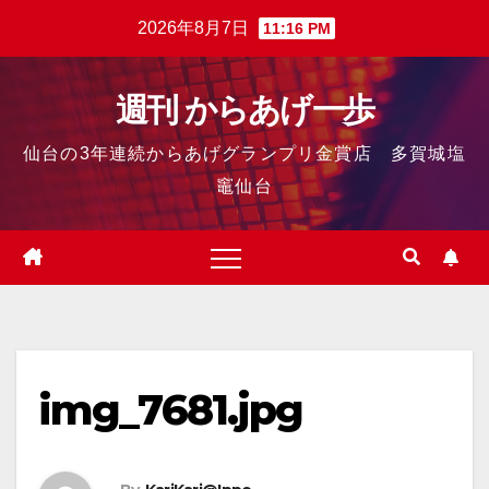
2026年8月7日
11:16 PM
週刊 からあげ一歩
仙台の3年連続からあげグランプリ金賞店 多賀城塩
竈仙台
img_7681.jpg