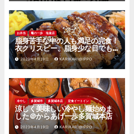
お弁当
竈の一歩 塩釜店
脂身苦手な中の人も満足の完食！
衣クリスピー、脂身少な目でも
旨い豚肉のソーストンカツ弁当
2023年4月19日
KARIKARI@IPPO
＠竈の一歩塩釜店
冷やし
多賀城市
多賀城本店
定食イートイン
涼しく美味しい冷やし麺始めま
した＠からあげ一歩多賀城本店
2023年4月19日
KARIKARI@IPPO