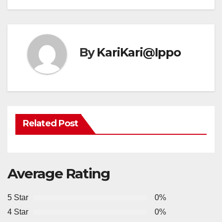
By
KariKari@Ippo
Related Post
Average Rating
5 Star
0%
4 Star
0%