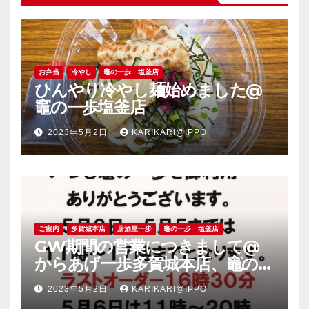
お弁当
冷やし
竈の一歩 塩釜店
ひんやり冷やし麺始めました@
竈の一歩塩釜店
2023年5月2日
KARIKARI@IPPO
ご案内
多賀城本店
居酒屋一歩
竈の一歩 塩釜店
GW期間の営業につきまして@
からあげ一歩多賀城本店、竈の一
歩塩釜店
2023年5月2日
KARIKARI@IPPO