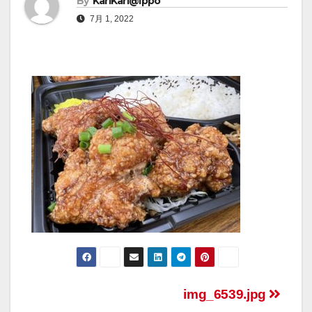
By
KariKari@Ippo
7月 1, 2022
img_6539.jpg