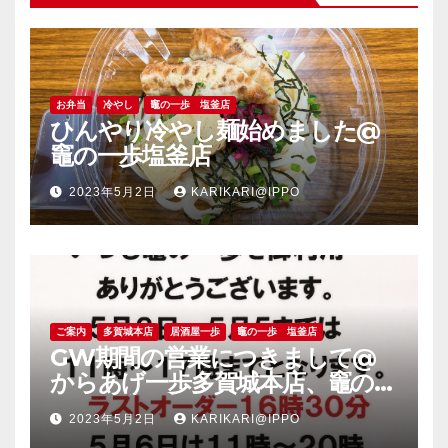
お弁当
冷やし
竈の一歩 塩釜店
ひんやり冷やし麺始めました@
竈の一歩塩釜店
2023年5月2日
KARIKARI@IPPO
ご案内
多賀城本店
居酒屋一歩
竈の一歩 塩釜店
GW期間の営業につきまして@
からあげ一歩多賀城本店、竈の一
歩塩釜店
2023年5月2日
KARIKARI@IPPO