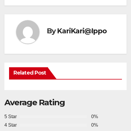
By
KariKari@Ippo
Related Post
Average Rating
5 Star
0%
4 Star
0%