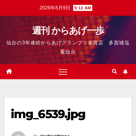
2026年8月9日
5:12 AM
週刊 からあげ一歩
仙台の3年連続からあげグランプリ金賞店 多賀城塩
竈仙台
img_6539.jpg