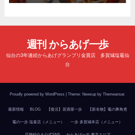
週刊 からあげ一歩
仙台の3年連続からあげグランプリ金賞店 多賀城塩竈仙
台
Proudly powered by WordPress
|
Theme: Newsup by
Themeansar
.
最新情報
BLOG
【復活】居酒屋一歩
【新名物】竈の豚角煮
竈の一歩 塩釜店（メニュー）
一歩 多賀城本店（メニュー）
店舗紹介＆公式SNS
からあげ一歩 東京エリア