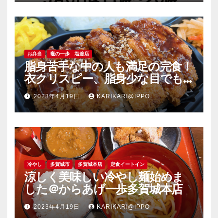
お弁当
竈の一歩 塩釜店
脂身苦手な中の人も満足の完食！
衣クリスピー、脂身少な目でも
旨い豚肉のソーストンカツ弁当
2023年4月19日
KARIKARI@IPPO
＠竈の一歩塩釜店
冷やし
多賀城市
多賀城本店
定食イートイン
涼しく美味しい冷やし麺始めま
した＠からあげ一歩多賀城本店
2023年4月19日
KARIKARI@IPPO