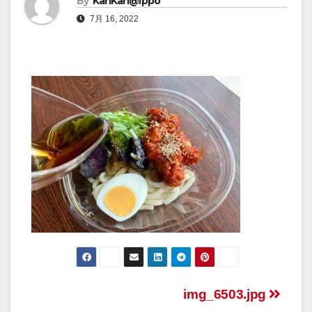
By
KariKari@Ippo
7月 16, 2022
img_6503.jpg