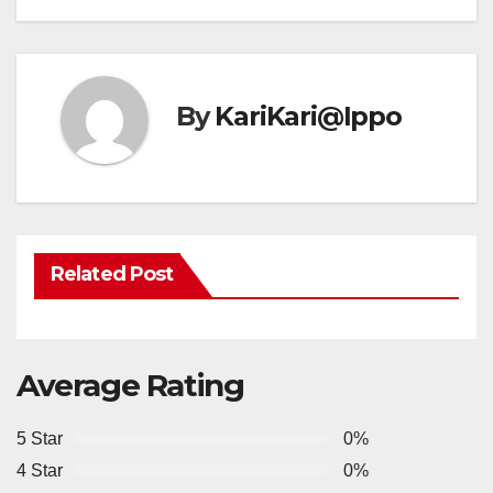
By
KariKari@Ippo
Related Post
Average Rating
5 Star
0%
4 Star
0%