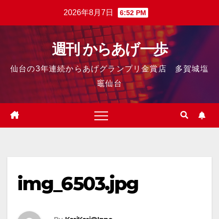
2026年8月7日
6:52 PM
週刊 からあげ一歩
仙台の3年連続からあげグランプリ金賞店 多賀城塩
竈仙台
img_6503.jpg