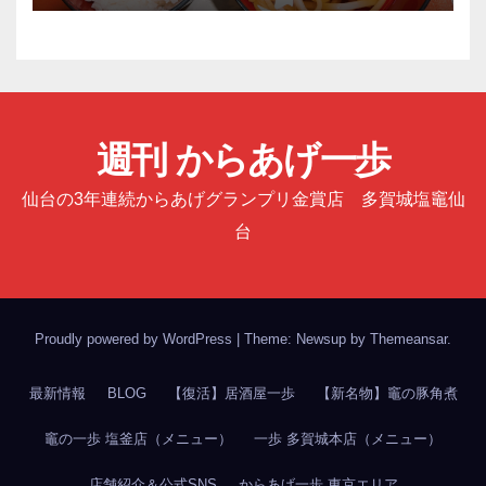
週刊 からあげ一歩
仙台の3年連続からあげグランプリ金賞店 多賀城塩竈仙
台
Proudly powered by WordPress
|
Theme: Newsup by
Themeansar
.
最新情報
BLOG
【復活】居酒屋一歩
【新名物】竈の豚角煮
竈の一歩 塩釜店（メニュー）
一歩 多賀城本店（メニュー）
店舗紹介＆公式SNS
からあげ一歩 東京エリア