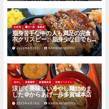
お弁当
竈の一歩 塩釜店
脂身苦手な中の人も満足の完食！
衣クリスピー、脂身少な目でも
旨い豚肉のソーストンカツ弁当
2023年4月19日
KARIKARI@IPPO
＠竈の一歩塩釜店
冷やし
多賀城市
多賀城本店
定食イートイン
涼しく美味しい冷やし麺始めま
した＠からあげ一歩多賀城本店
2023年4月19日
KARIKARI@IPPO