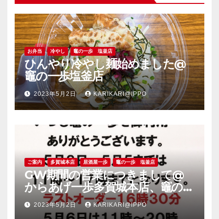
お弁当
冷やし
竈の一歩 塩釜店
ひんやり冷やし麺始めました@
竈の一歩塩釜店
2023年5月2日
KARIKARI@IPPO
ご案内
多賀城本店
居酒屋一歩
竈の一歩 塩釜店
GW期間の営業につきまして@
からあげ一歩多賀城本店、竈の一
歩塩釜店
2023年5月2日
KARIKARI@IPPO