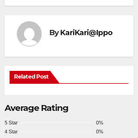
By
KariKari@Ippo
Related Post
Average Rating
5 Star
0%
4 Star
0%