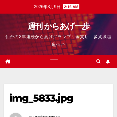
2026年8月9日
2:16 AM
週刊 からあげ一歩
仙台の3年連続からあげグランプリ金賞店 多賀城塩
竈仙台
img_5833.jpg