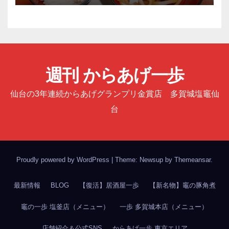
週刊 からあげ一歩
仙台の3年連続からあげグランプリ金賞店 多賀城塩竈仙
台
Proudly powered by WordPress
|
Theme: Newsup by
Themeansar
.
最新情報
BLOG
【復活】居酒屋一歩
【新名物】竈の豚角煮
竈の一歩 塩釜店（メニュー）
一歩 多賀城本店（メニュー）
店舗紹介＆公式SNS
からあげ一歩 東京エリア