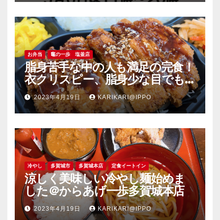
お弁当
竈の一歩 塩釜店
脂身苦手な中の人も満足の完食！
衣クリスピー、脂身少な目でも
旨い豚肉のソーストンカツ弁当
2023年4月19日
KARIKARI@IPPO
＠竈の一歩塩釜店
冷やし
多賀城市
多賀城本店
定食イートイン
涼しく美味しい冷やし麺始めま
した＠からあげ一歩多賀城本店
2023年4月19日
KARIKARI@IPPO