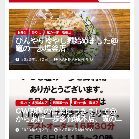
お弁当
冷やし
竈の一歩 塩釜店
ひんやり冷やし麺始めました@
竈の一歩塩釜店
2023年5月2日
KARIKARI@IPPO
ご案内
多賀城本店
居酒屋一歩
竈の一歩 塩釜店
GW期間の営業につきまして@
からあげ一歩多賀城本店、竈の一
歩塩釜店
2023年5月2日
KARIKARI@IPPO