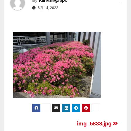
By
KariKari@Ippo
6月 14, 2022
img_5833.jpg