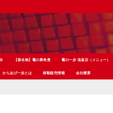
歩
【新名物】竈の豚角煮
竈の一歩 塩釜店（メニュー）
からあげ一歩とは
移動販売情報
会社概要