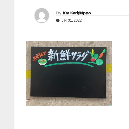
By
KariKari@Ippo
5月 31, 2022