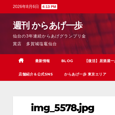
2026年8月6日
4:13 PM
週刊 からあげ一歩
仙台の3年連続からあげグランプリ金
賞店 多賀城塩竈仙台
最新情報
BLOG
【復活】居酒屋一
店舗紹介＆公式SNS
からあげ一歩 東京エリア
img_5578.jpg