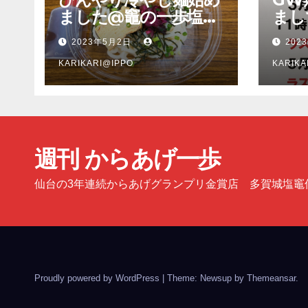
ました@竈の一歩塩釜
まし
店
多賀
2023年5月2日
202
塩釜
KARIKARI@IPPO
KARIKA
週刊 からあげ一歩
仙台の3年連続からあげグランプリ金賞店 多賀城塩竈
Proudly powered by WordPress
|
Theme: Newsup by
Themeansar
.