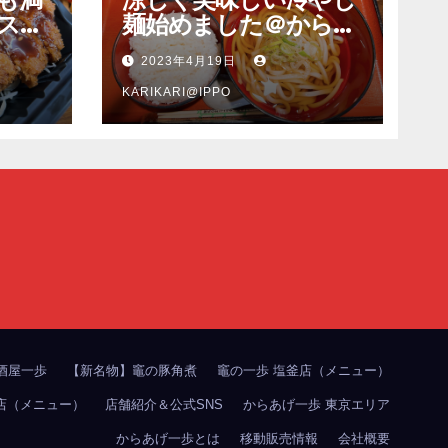
スピ
麺始めました＠からあ
も旨
げ一歩多賀城本店
2023年4月19日
ンカ
塩釜
KARIKARI@IPPO
酒屋一歩
【新名物】竈の豚角煮
竈の一歩 塩釜店（メニュー）
店（メニュー）
店舗紹介＆公式SNS
からあげ一歩 東京エリア
からあげ一歩とは
移動販売情報
会社概要