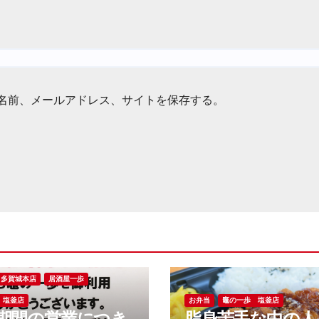
名前、メールアドレス、サイトを保存する。
多賀城本店
居酒屋一歩
 塩釜店
お弁当
竈の一歩 塩釜店
期間の営業につき
脂身苦手な中の人