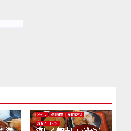
冷やし
多賀城市
多賀城本店
定食イートイン
も満
涼しく美味しい冷やし