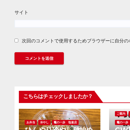
サイト
次回のコメントで使用するためブラウザーに自分の
こちらはチェックしましたか？
ご案内
お弁当
冷やし
竈の一歩 塩釜店
竈の一歩
ひんやり冷やし麺始め
GW