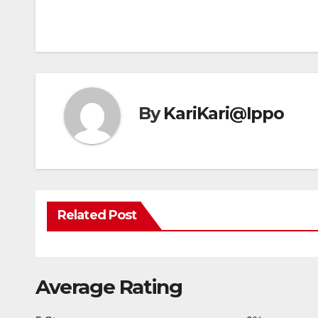
By
KariKari@Ippo
Related Post
Average Rating