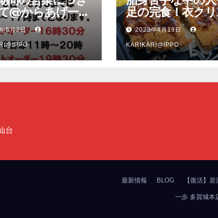
て@からあげ一歩
足の完食！衣クリ
城本店、竈の一歩
ー、脂身少な目で
3年5月2日
2023年4月19日
店
い豚肉のソースト
RI@IPPO
ツ弁当＠竈の一歩
KARIKARI@IPPO
店
仙台
最新情報
BLOG
【復活】居
一歩 多賀城本