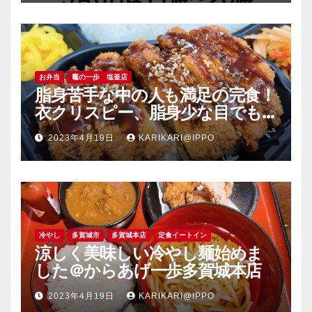
お弁当
竈の一歩 塩釜店
脂身苦手な中の人も満足の完食！
衣クリスピー、脂身少な目でも
旨い豚肉のソーストンカツ弁当
2023年4月19日
KARIKARI@IPPO
＠竈の一歩塩釜店
冷やし
多賀城市
多賀城本店
定食イートイン
涼しく美味しい冷やし麺始めま
した＠からあげ一歩多賀城本店
2023年4月19日
KARIKARI@IPPO