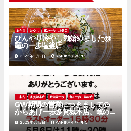
お弁当
冷やし
竈の一歩 塩釜店
ひんやり冷やし麺始めました@
竈の一歩塩釜店
2023年5月2日
KARIKARI@IPPO
ご案内
多賀城本店
居酒屋一歩
竈の一歩 塩釜店
GW期間の営業につきまして@
からあげ一歩多賀城本店、竈の一
歩塩釜店
2023年5月2日
KARIKARI@IPPO