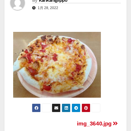
By
KariKari@Ippo
1月 28, 2022
img_3640.jpg