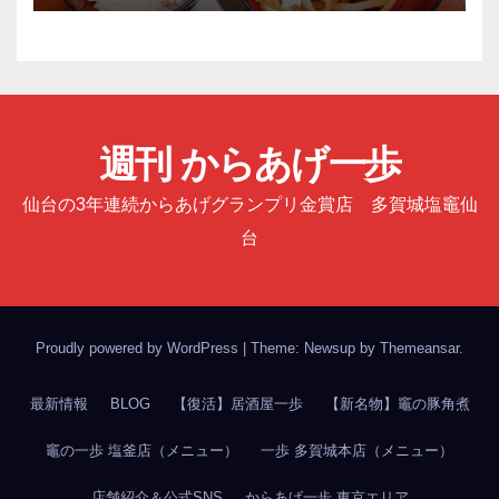
週刊 からあげ一歩
仙台の3年連続からあげグランプリ金賞店 多賀城塩竈仙
台
Proudly powered by WordPress
|
Theme: Newsup by
Themeansar
.
最新情報
BLOG
【復活】居酒屋一歩
【新名物】竈の豚角煮
竈の一歩 塩釜店（メニュー）
一歩 多賀城本店（メニュー）
店舗紹介＆公式SNS
からあげ一歩 東京エリア