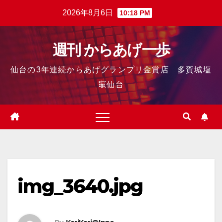
2026年8月6日
10:18 PM
週刊 からあげ一歩
仙台の3年連続からあげグランプリ金賞店 多賀城塩
竈仙台
img_3640.jpg