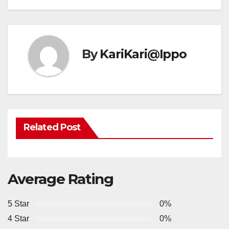
By
KariKari@Ippo
Related Post
Average Rating
5 Star
0%
4 Star
0%