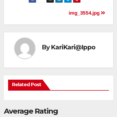
img_3554.jpg
By
KariKari@Ippo
Related Post
Average Rating