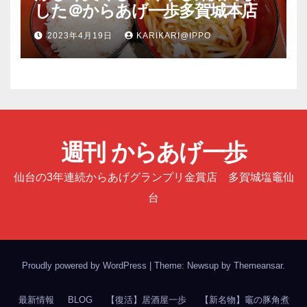
した＠からあげ一歩多賀城本店
2023年4月19日
KARIKARI@IPPO
週刊 からあげ一歩
仙台の3年連続からあげグランプリ金賞店 多賀城塩竈仙
台
Proudly powered by WordPress
|
Theme: Newsup by
Themeansar
.
最新情報
BLOG
【復活】居酒屋一歩
【新名物】竈の豚角煮