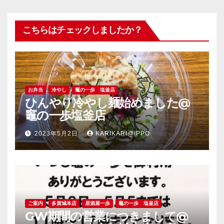
こちらはチェックしましたか？
お弁当
冷やし
竈の一歩 塩釜店
ひんやり冷やし麺始めました@
竈の一歩塩釜店
2023年5月2日
KARIKARI@IPPO
ご案内
多賀城本店
居酒屋一歩
竈の一歩 塩釜店
GW期間の営業につきまして@