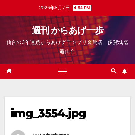
2026年8月7日
4:54 PM
週刊 からあげ一歩
仙台の3年連続からあげグランプリ金賞店 多賀城塩
竈仙台
img_3554.jpg