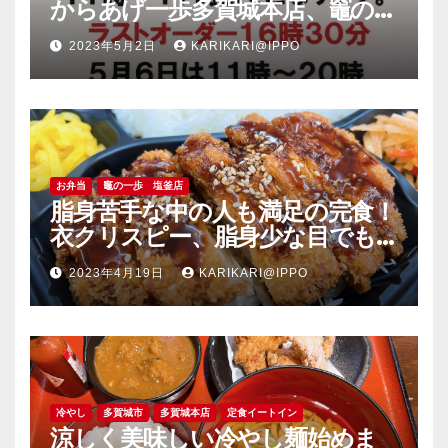
からあげ一歩多賀城本店、竈の一
歩塩釜店
2023年5月2日
KARIKARI@IPPO
お弁当
竈の一歩 塩釜店
脂身苦手な中の人も満足の完食！
衣クリスピー、脂身少な目でも
旨い豚肉のソーストンカツ弁当
2023年4月19日
KARIKARI@IPPO
＠竈の一歩塩釜店
冷やし
多賀城市
多賀城本店
定食イートイン
涼しく美味しい冷やし麺始めま