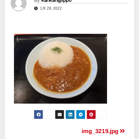
By
KariKari@Ippo
1月 29, 2022
img_3219.jpg