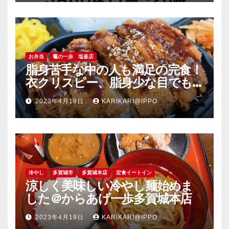
お弁当
竈の一歩 塩釜店
脂身苦手な中の人も満足の完食！
衣クリスピー、脂身少な目でも
旨い豚肉のソーストンカツ弁当
2023年4月19日
KARIKARI@IPPO
＠竈の一歩塩釜店
冷やし
多賀城市
多賀城本店
定食イートイン
涼しく美味しい冷やし麺始めま
した＠からあげ一歩多賀城本店
2023年4月19日
KARIKARI@IPPO