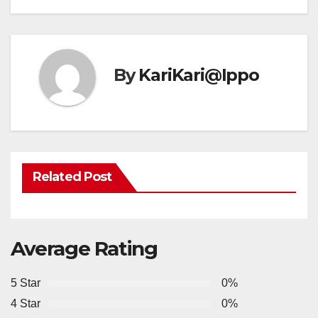
By
KariKari@Ippo
Related Post
Average Rating
5 Star
0%
4 Star
0%