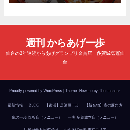
週刊 からあげ一歩
仙台の3年連続からあげグランプリ金賞店 多賀城塩竈仙
台
Proudly powered by WordPress
|
Theme: Newsup by
Themeansar
.
最新情報
BLOG
【復活】居酒屋一歩
【新名物】竈の豚角煮
竈の一歩 塩釜店（メニュー）
一歩 多賀城本店（メニュー）
店舗紹介＆公式SNS
からあげ一歩 東京エリア