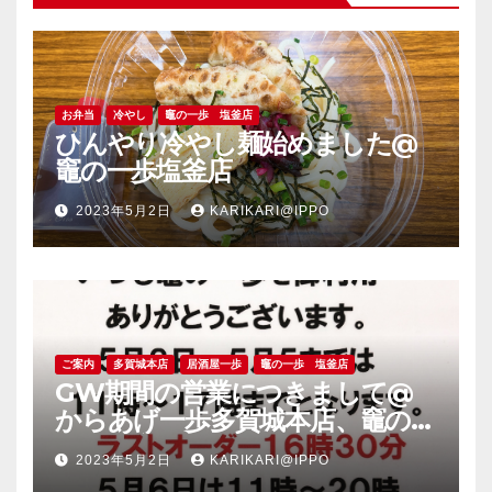
お弁当
冷やし
竈の一歩 塩釜店
ひんやり冷やし麺始めました@
竈の一歩塩釜店
2023年5月2日
KARIKARI@IPPO
ご案内
多賀城本店
居酒屋一歩
竈の一歩 塩釜店
GW期間の営業につきまして@
からあげ一歩多賀城本店、竈の一
歩塩釜店
2023年5月2日
KARIKARI@IPPO