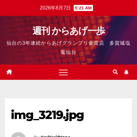
2026年8月7日
5:21 AM
週刊 からあげ一歩
仙台の3年連続からあげグランプリ金賞店 多賀城塩
竈仙台
img_3219.jpg