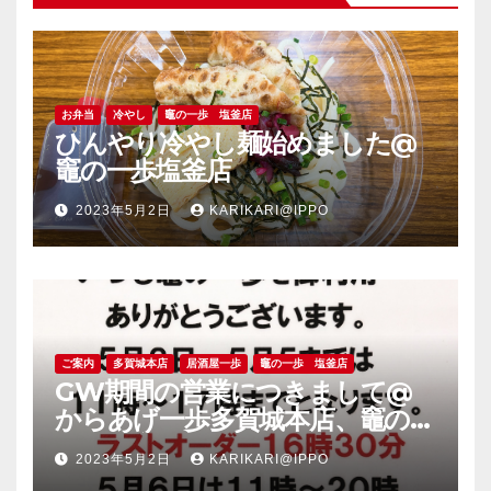
お弁当
冷やし
竈の一歩 塩釜店
ひんやり冷やし麺始めました@
竈の一歩塩釜店
2023年5月2日
KARIKARI@IPPO
ご案内
多賀城本店
居酒屋一歩
竈の一歩 塩釜店
GW期間の営業につきまして@
からあげ一歩多賀城本店、竈の一
歩塩釜店
2023年5月2日
KARIKARI@IPPO