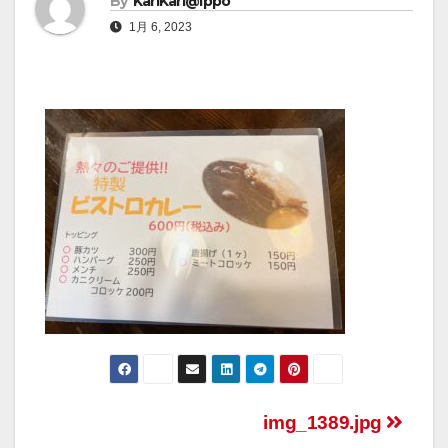
By
KariKari@Ippo
1月 6, 2023
img_1389.jpg