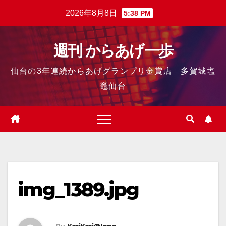
2026年8月8日
5:38 PM
週刊 からあげ一歩
仙台の3年連続からあげグランプリ金賞店 多賀城塩
竈仙台
img_1389.jpg