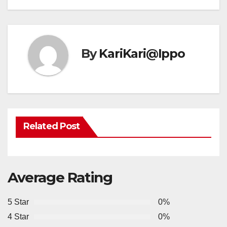
By
KariKari@Ippo
Related Post
Average Rating
5 Star
0%
4 Star
0%