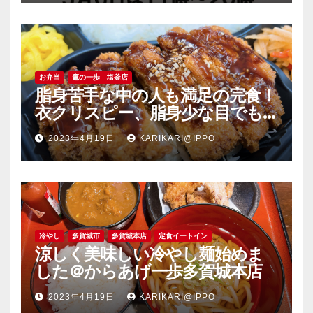
お弁当
竈の一歩 塩釜店
脂身苦手な中の人も満足の完食！
衣クリスピー、脂身少な目でも
旨い豚肉のソーストンカツ弁当
2023年4月19日
KARIKARI@IPPO
＠竈の一歩塩釜店
冷やし
多賀城市
多賀城本店
定食イートイン
涼しく美味しい冷やし麺始めま
した＠からあげ一歩多賀城本店
2023年4月19日
KARIKARI@IPPO