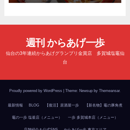
週刊 からあげ一歩
仙台の3年連続からあげグランプリ金賞店 多賀城塩竈仙
台
Proudly powered by WordPress
|
Theme: Newsup by
Themeansar
.
最新情報
BLOG
【復活】居酒屋一歩
【新名物】竈の豚角煮
竈の一歩 塩釜店（メニュー）
一歩 多賀城本店（メニュー）
店舗紹介＆公式SNS
からあげ一歩 東京エリア