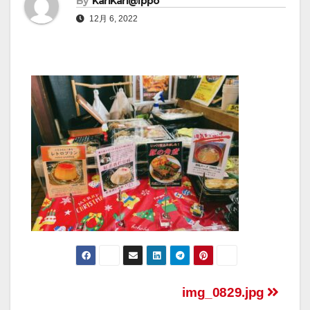
By
KariKari@Ippo
12月 6, 2022
img_0829.jpg