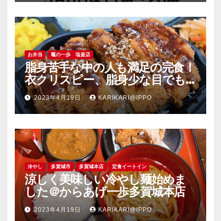
お弁当
竈の一歩 塩釜店
脂身苦手な中の人も満足の完食！
衣クリスピー、脂身少な目でも
旨い豚肉のソーストンカツ弁当
2023年4月19日
KARIKARI@IPPO
＠竈の一歩塩釜店
冷やし
多賀城市
多賀城本店
定食イートイン
涼しく美味しい冷やし麺始めま
した＠からあげ一歩多賀城本店
2023年4月19日
KARIKARI@IPPO