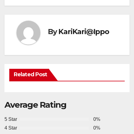
By
KariKari@Ippo
Related Post
Average Rating
5 Star
0%
4 Star
0%