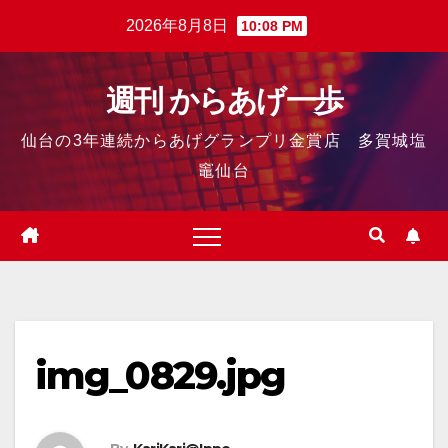
2026年8月8日
10:08 PM
週刊 からあげ一歩
仙台の3年連続からあげグランプリ金賞店 多賀城塩
竈仙台
img_0829.jpg