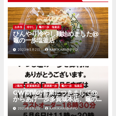
お弁当
冷やし
竈の一歩 塩釜店
ひんやり冷やし麺始めました@
竈の一歩塩釜店
2023年5月2日
KARIKARI@IPPO
ご案内
多賀城本店
居酒屋一歩
竈の一歩 塩釜店
GW期間の営業につきまして@
からあげ一歩多賀城本店、竈の一
歩塩釜店
2023年5月2日
KARIKARI@IPPO