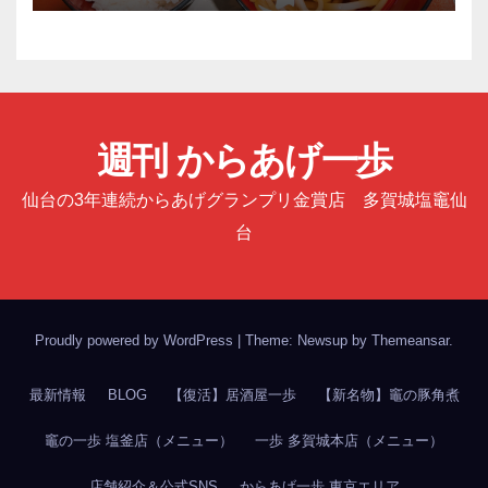
週刊 からあげ一歩
仙台の3年連続からあげグランプリ金賞店 多賀城塩竈仙
台
Proudly powered by WordPress
|
Theme: Newsup by
Themeansar
.
最新情報
BLOG
【復活】居酒屋一歩
【新名物】竈の豚角煮
竈の一歩 塩釜店（メニュー）
一歩 多賀城本店（メニュー）
店舗紹介＆公式SNS
からあげ一歩 東京エリア