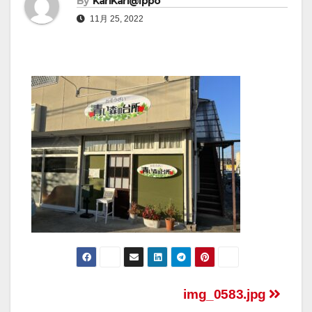
By
KariKari@Ippo
11月 25, 2022
img_0583.jpg