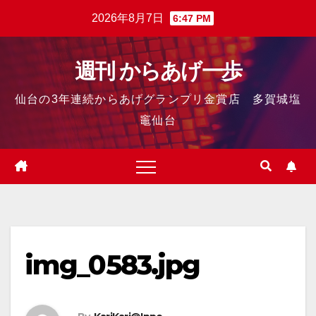
2026年8月7日
6:47 PM
週刊 からあげ一歩
仙台の3年連続からあげグランプリ金賞店 多賀城塩
竈仙台
img_0583.jpg