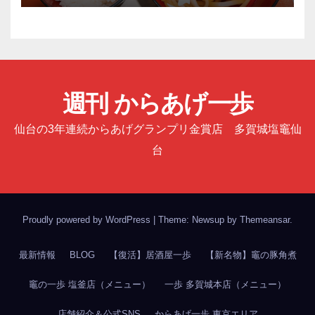
週刊 からあげ一歩
仙台の3年連続からあげグランプリ金賞店 多賀城塩竈仙
台
Proudly powered by WordPress
|
Theme: Newsup by
Themeansar
.
最新情報
BLOG
【復活】居酒屋一歩
【新名物】竈の豚角煮
竈の一歩 塩釜店（メニュー）
一歩 多賀城本店（メニュー）
店舗紹介＆公式SNS
からあげ一歩 東京エリア