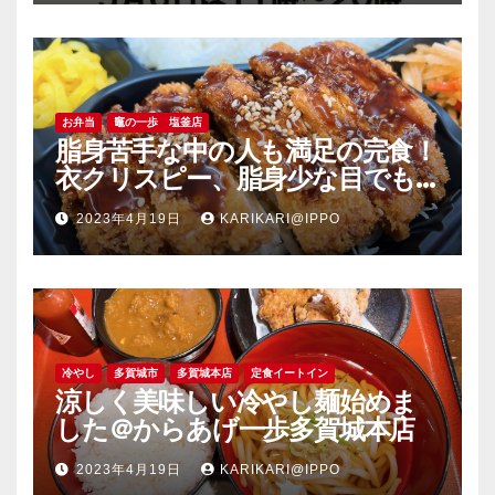
お弁当
竈の一歩 塩釜店
脂身苦手な中の人も満足の完食！
衣クリスピー、脂身少な目でも
旨い豚肉のソーストンカツ弁当
2023年4月19日
KARIKARI@IPPO
＠竈の一歩塩釜店
冷やし
多賀城市
多賀城本店
定食イートイン
涼しく美味しい冷やし麺始めま
した＠からあげ一歩多賀城本店
2023年4月19日
KARIKARI@IPPO