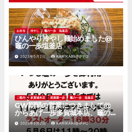
お弁当
冷やし
竈の一歩 塩釜店
ひんやり冷やし麺始めました@
竈の一歩塩釜店
2023年5月2日
KARIKARI@IPPO
ご案内
多賀城本店
居酒屋一歩
竈の一歩 塩釜店
GW期間の営業につきまして@
からあげ一歩多賀城本店、竈の一
歩塩釜店
2023年5月2日
KARIKARI@IPPO