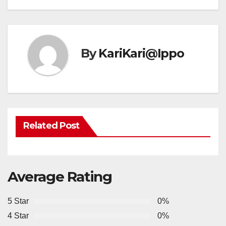
By
KariKari@Ippo
Related Post
Average Rating
5 Star
0%
4 Star
0%