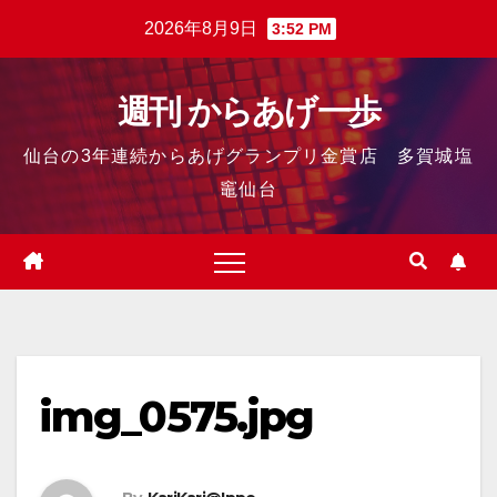
2026年8月9日
3:52 PM
週刊 からあげ一歩
仙台の3年連続からあげグランプリ金賞店 多賀城塩
竈仙台
img_0575.jpg