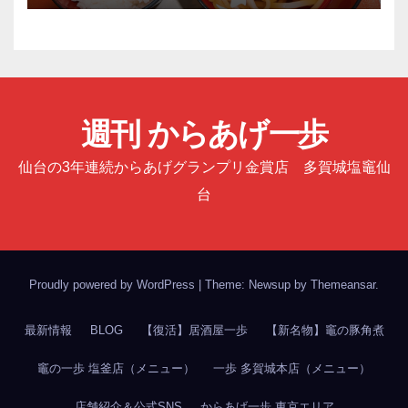
週刊 からあげ一歩
仙台の3年連続からあげグランプリ金賞店 多賀城塩竈仙
台
Proudly powered by WordPress
|
Theme: Newsup by
Themeansar
.
最新情報
BLOG
【復活】居酒屋一歩
【新名物】竈の豚角煮
竈の一歩 塩釜店（メニュー）
一歩 多賀城本店（メニュー）
店舗紹介＆公式SNS
からあげ一歩 東京エリア