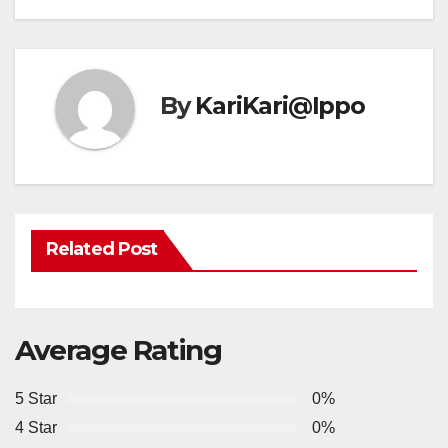
By
KariKari@Ippo
Related Post
Average Rating
5 Star
0%
4 Star
0%