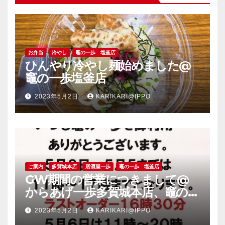
お弁当
冷やし
竈の一歩 塩釜店
ひんやり冷やし麺始めました@
竈の一歩塩釜店
2023年5月2日
KARIKARI@IPPO
ご案内
多賀城本店
居酒屋一歩
竈の一歩 塩釜店
GW期間の営業につきまして@
からあげ一歩多賀城本店、竈の一
歩塩釜店
2023年5月2日
KARIKARI@IPPO