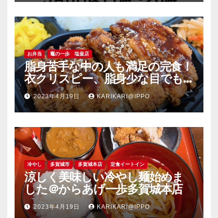
お弁当
竈の一歩 塩釜店
脂身苦手な中の人も満足の完食！
衣クリスピー、脂身少な目でも
旨い豚肉のソーストンカツ弁当
2023年4月19日
KARIKARI@IPPO
＠竈の一歩塩釜店
冷やし
多賀城市
多賀城本店
定食イートイン
涼しく美味しい冷やし麺始めま
した＠からあげ一歩多賀城本店
2023年4月19日
KARIKARI@IPPO