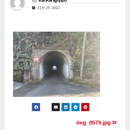
By
KariKari@Ippo
11月 25, 2022
img_0575.jpg