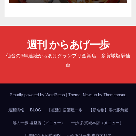
週刊 からあげ一歩
仙台の3年連続からあげグランプリ金賞店 多賀城塩竈仙
台
Proudly powered by WordPress
|
Theme: Newsup by
Themeansar
.
最新情報
BLOG
【復活】居酒屋一歩
【新名物】竈の豚角煮
竈の一歩 塩釜店（メニュー）
一歩 多賀城本店（メニュー）
店舗紹介＆公式SNS
からあげ一歩 東京エリア