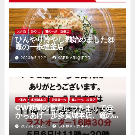
お弁当
冷やし
竈の一歩 塩釜店
ひんやり冷やし麺始めました@
竈の一歩塩釜店
2023年5月2日
KARIKARI@IPPO
ご案内
多賀城本店
居酒屋一歩
竈の一歩 塩釜店
GW期間の営業につきまして@
からあげ一歩多賀城本店、竈の一
歩塩釜店
2023年5月2日
KARIKARI@IPPO