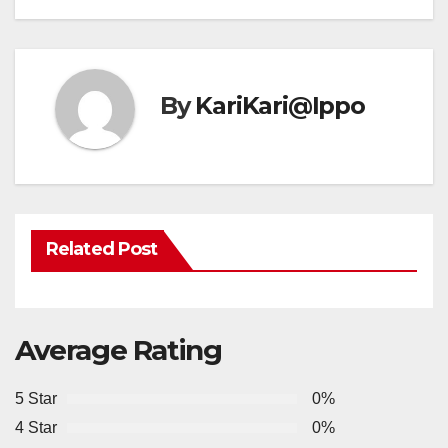
By
KariKari@Ippo
Related Post
Average Rating
5 Star
0%
4 Star
0%