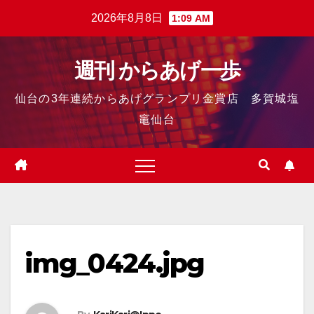
2026年8月8日
1:09 AM
週刊 からあげ一歩
仙台の3年連続からあげグランプリ金賞店 多賀城塩
竈仙台
img_0424.jpg