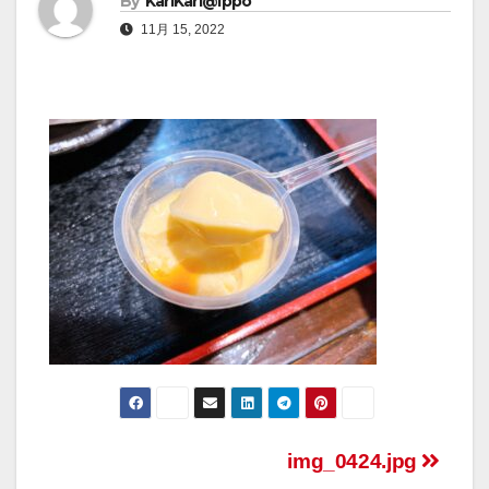
By
KariKari@Ippo
11月 15, 2022
img_0424.jpg