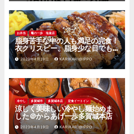
お弁当
竈の一歩 塩釜店
脂身苦手な中の人も満足の完食！
衣クリスピー、脂身少な目でも
旨い豚肉のソーストンカツ弁当
2023年4月19日
KARIKARI@IPPO
＠竈の一歩塩釜店
冷やし
多賀城市
多賀城本店
定食イートイン
涼しく美味しい冷やし麺始めま
した＠からあげ一歩多賀城本店
2023年4月19日
KARIKARI@IPPO