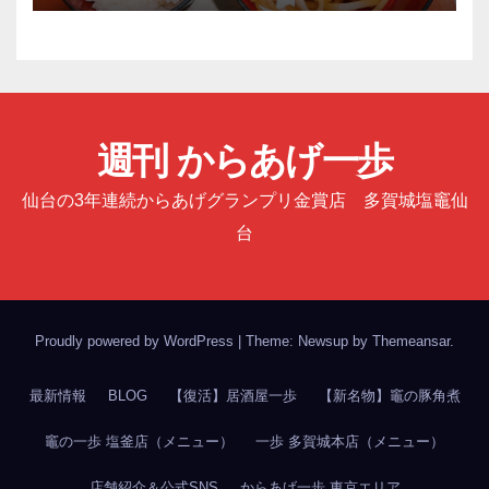
週刊 からあげ一歩
仙台の3年連続からあげグランプリ金賞店 多賀城塩竈仙
台
Proudly powered by WordPress
|
Theme: Newsup by
Themeansar
.
最新情報
BLOG
【復活】居酒屋一歩
【新名物】竈の豚角煮
竈の一歩 塩釜店（メニュー）
一歩 多賀城本店（メニュー）
店舗紹介＆公式SNS
からあげ一歩 東京エリア