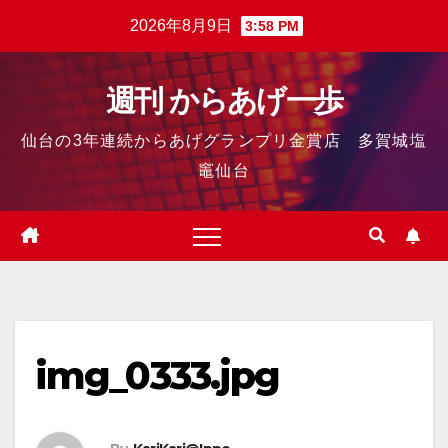
2026年8月9日
3:58 PM
週刊 からあげ一歩
仙台の3年連続からあげグランプリ金賞店 多賀城塩
竈仙台
img_0333.jpg