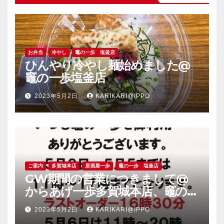
お弁当
冷やし
竈の一歩 塩釜店
ひんやり冷やし麺始めました@
竈の一歩塩釜店
2023年5月2日
KARIKARI@IPPO
ご案内
多賀城本店
居酒屋一歩
竈の一歩 塩釜店
GW期間の営業につきまして@
からあげ一歩多賀城本店、竈の一
歩塩釜店
2023年5月2日
KARIKARI@IPPO