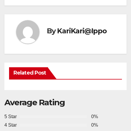
By
KariKari@Ippo
Related Post
Average Rating
5 Star
0%
4 Star
0%