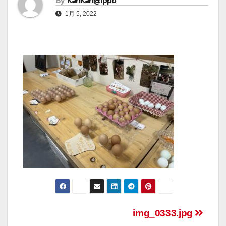
By
KariKari@Ippo
1月 5, 2022
img_0333.jpg