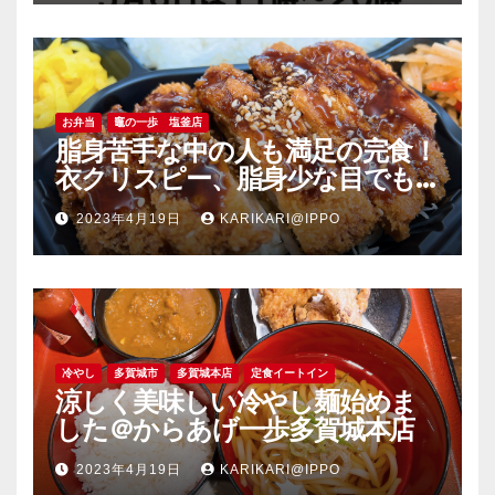
お弁当
竈の一歩 塩釜店
脂身苦手な中の人も満足の完食！
衣クリスピー、脂身少な目でも
旨い豚肉のソーストンカツ弁当
2023年4月19日
KARIKARI@IPPO
＠竈の一歩塩釜店
冷やし
多賀城市
多賀城本店
定食イートイン
涼しく美味しい冷やし麺始めま
した＠からあげ一歩多賀城本店
2023年4月19日
KARIKARI@IPPO