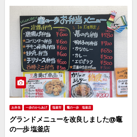
お弁当
一歩のからあげ
塩釜市
竈の一歩 塩釜店
グランドメニューを改良しました@竈
の一歩 塩釜店