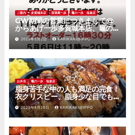
ご案内
多賀城本店
居酒屋一歩
竈の一歩 塩釜店
GW期間の営業につきまして@
からあげ一歩多賀城本店、竈の一
歩塩釜店
2023年5月2日
KARIKARI@IPPO
お弁当
竈の一歩 塩釜店
脂身苦手な中の人も満足の完食！
衣クリスピー、脂身少な目でも
旨い豚肉のソーストンカツ弁当
2023年4月19日
KARIKARI@IPPO
＠竈の一歩塩釜店