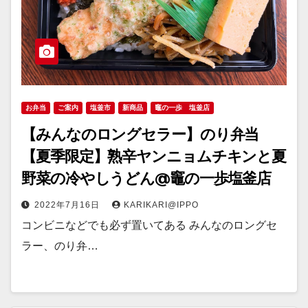
お弁当
ご案内
塩釜市
新商品
竈の一歩 塩釜店
【みんなのロングセラー】のり弁当
【夏季限定】熟辛ヤンニョムチキンと夏
野菜の冷やしうどん@竈の一歩塩釜店
2022年7月16日
KARIKARI@IPPO
コンビニなどでも必ず置いてある みんなのロングセ
ラー、のり弁…