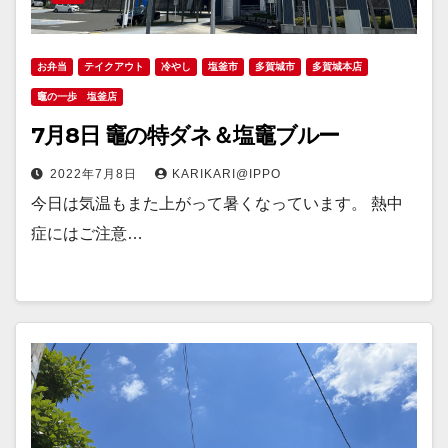
お弁当
テイクアウト
冷やし
塩釜市
多賀城市
多賀城本店
竈の一歩 塩釜店
7月8日 竈の特ダネ＆塩竈ブルー
2022年7月8日
KARIKARI@IPPO
今日は気温もまた上がって暑くなっています。 熱中
症にはご注意…