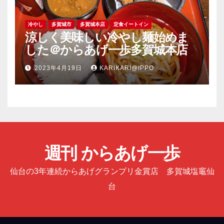
冷やし
多賀城市
多賀城本店
定食イートイン
涼しく美味しい冷やし麺始めま
した＠からあげ一歩多賀城本店
2023年4月19日
KARIKARI@IPPO
週刊 からあげ一歩
仙台の3年連続からあげグランプリ金賞店 多賀城塩竈仙
台