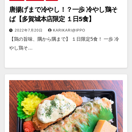
唐揚げまで冷やし！？一歩 冷やし鶏そ
ば【多賀城本店限定 １日5食】
2022年7月20日
KARIKARI@IPPO
【鶏の旨味、隅から隅まで】 １日限定5食！ 一歩 冷
やし鶏そ…