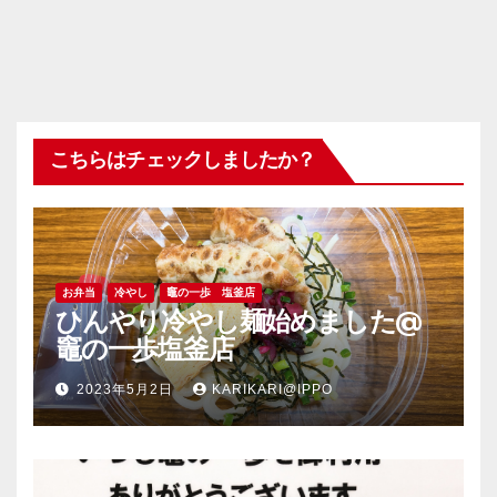
こちらはチェックしましたか？
お弁当
冷やし
竈の一歩 塩釜店
ひんやり冷やし麺始めました@
竈の一歩塩釜店
2023年5月2日
KARIKARI@IPPO