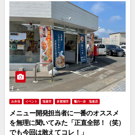
お弁当
イベント
塩釜市
多賀城市
竈の一歩 塩釜店
メニュー開発担当者に一番のオススメ
を無理に聞いてみた「正直全部！（笑）
でも今回は敢えてコレ！」