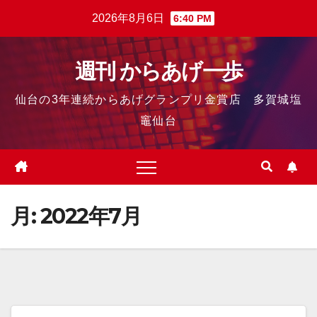
2026年8月6日
6:40 PM
週刊 からあげ一歩
仙台の3年連続からあげグランプリ金賞店 多賀城塩
竈仙台
月:
2022年7月