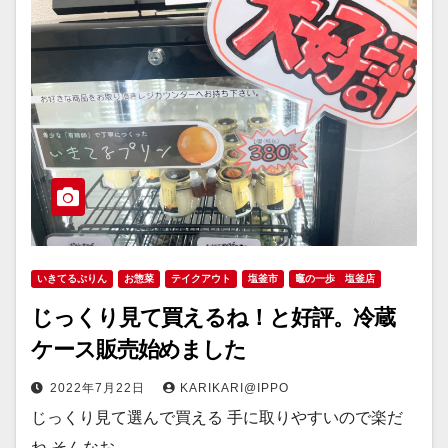
いきてるぷりん
お惣菜
テイクアウト
塩釜市
竈の一歩 塩釜店
じっくり見て買えるね！と好評。冷蔵
ケース販売始めました
2022年7月22日
KARIKARI@IPPO
じっくり見て選んで買える 手に取りやすいので楽だ
ね そんなお…