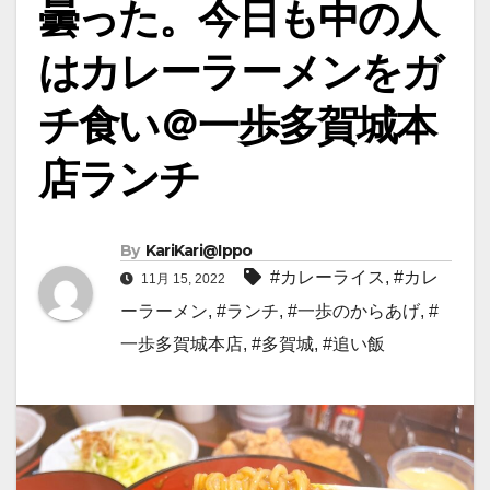
曇った。今日も中の人
はカレーラーメンをガ
チ食い＠一歩多賀城本
店ランチ
By
KariKari@Ippo
#カレーライス
,
#カレ
11月 15, 2022
ーラーメン
,
#ランチ
,
#一歩のからあげ
,
#
一歩多賀城本店
,
#多賀城
,
#追い飯