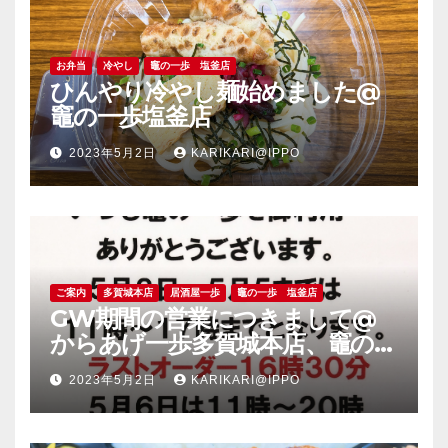
お弁当
冷やし
竈の一歩 塩釜店
ひんやり冷やし麺始めました@
竈の一歩塩釜店
2023年5月2日
KARIKARI@IPPO
ご案内
多賀城本店
居酒屋一歩
竈の一歩 塩釜店
GW期間の営業につきまして@
からあげ一歩多賀城本店、竈の一
歩塩釜店
2023年5月2日
KARIKARI@IPPO