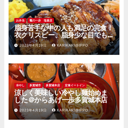
お弁当
竈の一歩 塩釜店
脂身苦手な中の人も満足の完食！
衣クリスピー、脂身少な目でも
旨い豚肉のソーストンカツ弁当
2023年4月19日
KARIKARI@IPPO
＠竈の一歩塩釜店
冷やし
多賀城市
多賀城本店
定食イートイン
涼しく美味しい冷やし麺始めま
した＠からあげ一歩多賀城本店
2023年4月19日
KARIKARI@IPPO