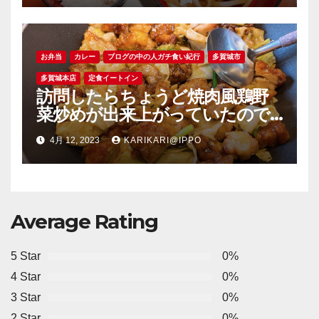
お弁当
カレー
ブログの中の人ガチ食い紀行
多賀城市
多賀城本店
定食イートイン
訪問したらちょうど焼肉風鶏野
菜炒めが出来上がっていたので
＠からあげ一歩多賀城本店
4月 12, 2023
KARIKARI@IPPO
Average Rating
5 Star
0%
4 Star
0%
3 Star
0%
2 Star
0%