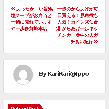
あったか～い旨鶏
一歩のからあげが毎
塩スープがお弁当と
日買える！豚角煮も
一緒に売れています
人気！カインズ仙台
＠一歩多賀城本店
港 からあげ一歩キッ
チンカー＠中の人ガ
チ食い紀行
By
KariKari@Ippo
Related Post