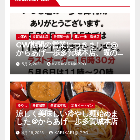
ご案内
多賀城本店
居酒屋一歩
竈の一歩 塩釜店
GW期間の営業につきまして@
からあげ一歩多賀城本店、竈の
一歩塩釜店
5月 2, 2023
KARIKARI@IPPO
冷やし
多賀城市
多賀城本店
定食イートイン
涼しく美味しい冷やし麺始めま
した＠からあげ一歩多賀城本店
4月 19, 2023
KARIKARI@IPPO