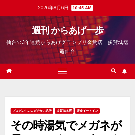
2026年8月6日
10:45 AM
週刊 からあげ一歩
仙台の3年連続からあげグランプリ金賞店 多賀城塩
竈仙台
ブログの中の人ガチ食い紀行
多賀城本店
定食イートイン
その時湯気でメガネが