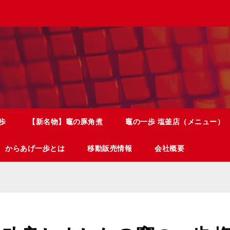
歩
【新名物】竈の豚角煮
竈の一歩 塩釜店（メニュー）
からあげ一歩とは
移動販売情報
会社概要