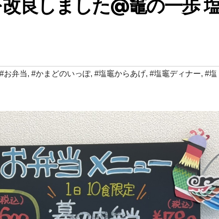
改良しました@竈の一歩 
#お弁当
,
#かまどのいっぽ
,
#塩竈からあげ
,
#塩竈ディナー
,
#塩