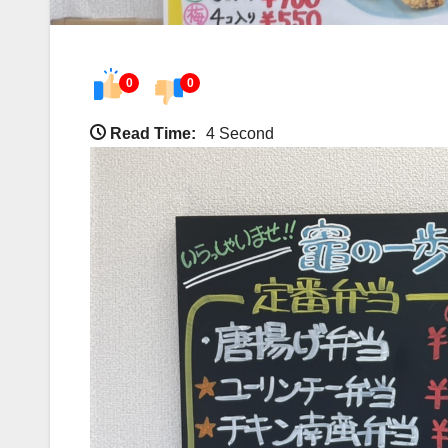
0
0
Read Time:
4 Second