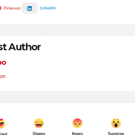
LinkedIn
Pinterest
st Author
po
com
Sleepy
Angry
Surprise
ited