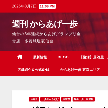
2026年8月7日
11:09 PM
週刊 からあげ一歩
仙台の3年連続からあげグランプリ金
賞店 多賀城塩竈仙台
最新情報
BLOG
【復活】居酒屋一
店舗紹介＆公式SNS
からあげ一歩 東京エリア
お弁当
一歩のからあげ
塩釜市
竈の一歩 塩釜店