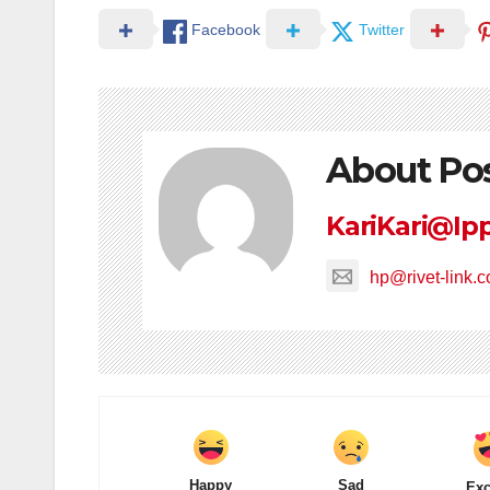
Facebook
Twitter
About Po
KariKari@Ip
hp@rivet-link.
Happy
Sad
Exc