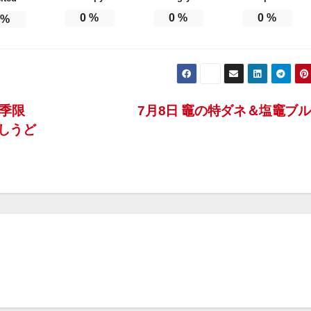
0
%
0
%
0
%
%
季限
7月8日 竈の特ダネ＆塩竈ブ
しうど