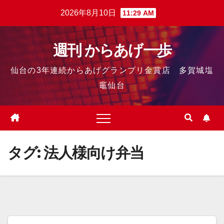
2026年8月10日
11:29 AM
週刊 からあげ一歩
仙台の3年連続からあげグランプリ金賞店 多賀城塩
竈仙台
タグ:
法人様向け弁当