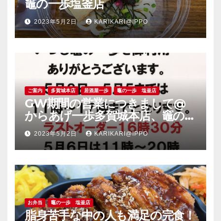
竈の一歩塩釜店
2023年5月2日
KARIKARI@IPPO
ご案内
多賀城本店
居酒屋一歩
竈の一歩 塩釜店
GW期間の営業につきまして@
からあげ一歩多賀城本店、竈の一
歩塩釜店
2023年5月2日
KARIKARI@IPPO
お弁当
竈の一歩 塩釜店
脂身苦手な中の人も満足の完食！