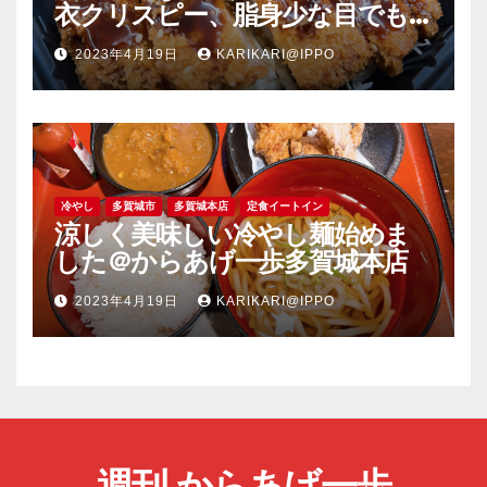
衣クリスピー、脂身少な目でも
旨い豚肉のソーストンカツ弁当
2023年4月19日
KARIKARI@IPPO
＠竈の一歩塩釜店
冷やし
多賀城市
多賀城本店
定食イートイン
涼しく美味しい冷やし麺始めま
した＠からあげ一歩多賀城本店
2023年4月19日
KARIKARI@IPPO
週刊 からあげ一歩