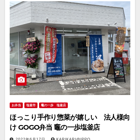
お弁当
塩釜市
竈の一歩 塩釜店
ほっこり手作り惣菜が嬉しい 法人様向
け GOGO弁当 竈の一歩塩釜店
2022年6月17日
KARIKARI@IPPO