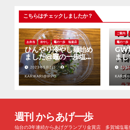
こちらはチェックしましたか？
ご案内
お弁当
冷やし
竈の一歩 塩釜店
竈の一歩
ひんやり冷やし麺始め
GW
ました@竈の一歩塩釜
まし
店
多賀
2023年5月2日
202
塩釜
KARIKARI@IPPO
KARIKA
週刊 からあげ一歩
仙台の3年連続からあげグランプリ金賞店 多賀城塩竈