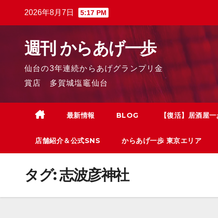
2026年8月7日
5:17 PM
週刊 からあげ一歩
仙台の3年連続からあげグランプリ金
賞店 多賀城塩竈仙台
最新情報
BLOG
【復活】居酒屋一
店舗紹介＆公式SNS
からあげ一歩 東京エリア
タグ:
志波彦神社