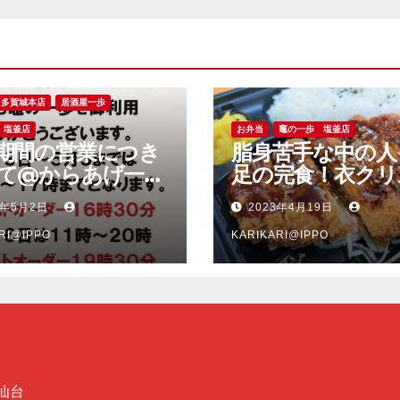
多賀城本店
居酒屋一歩
 塩釜店
お弁当
竈の一歩 塩釜店
期間の営業につき
脂身苦手な中の人
て@からあげ一歩
足の完食！衣クリ
城本店、竈の一歩
ー、脂身少な目で
3年5月2日
2023年4月19日
店
い豚肉のソースト
RI@IPPO
ツ弁当＠竈の一歩
KARIKARI@IPPO
店
仙台