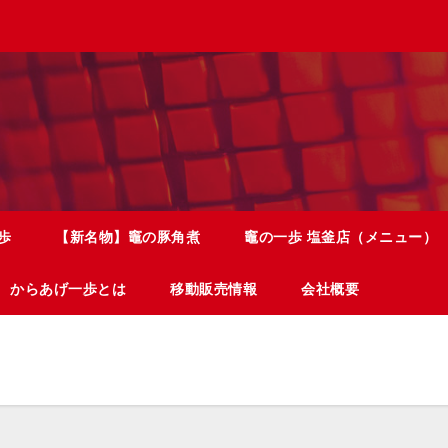
歩
【新名物】竈の豚角煮
竈の一歩 塩釜店（メニュー）
からあげ一歩とは
移動販売情報
会社概要