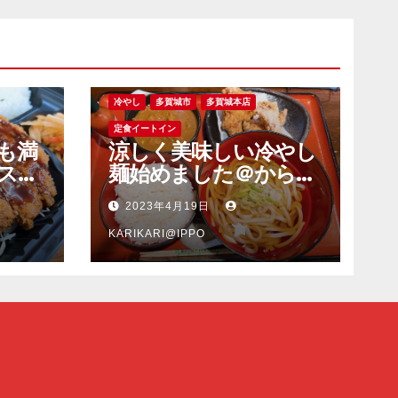
冷やし
多賀城市
多賀城本店
定食イートイン
も満
涼しく美味しい冷やし
スピ
麺始めました＠からあ
も旨
げ一歩多賀城本店
2023年4月19日
ンカ
塩釜
KARIKARI@IPPO