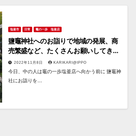
塩釜市
日常
竈の一歩 塩釜店
鹽竈神社へのお詣りで地域の発展、商
売繁盛など、たくさんお願いしてきま
した
2022年11月8日
KARIKARI@IPPO
今日、中の人は竈の一歩塩釜店へ向かう前に 鹽竈神
社にお詣りを…