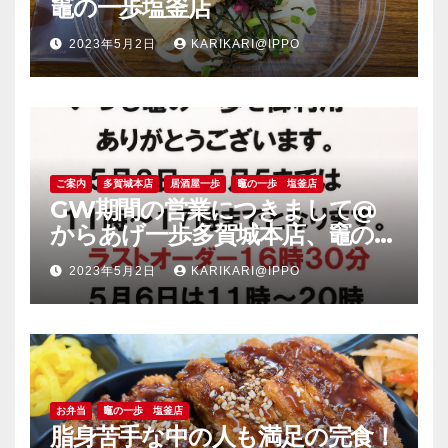
竈の一歩塩釜店
2023年5月2日
KARIKARI@IPPO
ご案内
多賀城本店
居酒屋一歩
竈の一歩 塩釜店
GW期間の営業につきまして@
からあげ一歩多賀城本店、竈の一
歩塩釜店
2023年5月2日
KARIKARI@IPPO
お弁当
竈の一歩 塩釜店
脂身苦手な中の人も満足の完食！