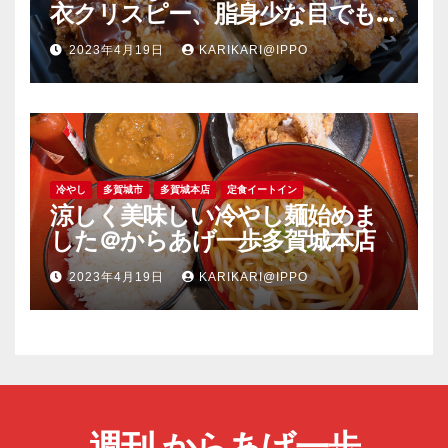
衣クリスピー、脂身少な目でも
旨い豚肉のソーストンカツ弁当
2023年4月19日
KARIKARI@IPPO
＠竈の一歩塩釜店
冷やし
多賀城市
多賀城本店
定食イートイン
涼しく美味しい冷やし麺始めま
した＠からあげ一歩多賀城本店
2023年4月19日
KARIKARI@IPPO
週刊 からあげ一歩