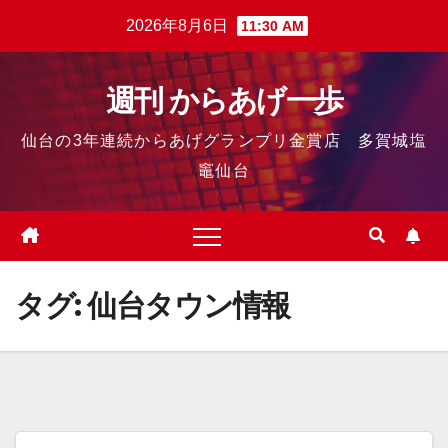
2026年8月6日
11:30 AM
週刊 からあげ一歩
仙台の3年連続からあげグランプリ金賞店 多賀城塩
竈仙台
タグ:
仙台タウン情報