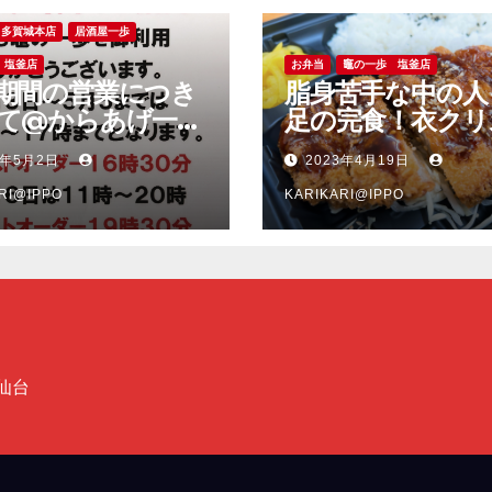
多賀城本店
居酒屋一歩
 塩釜店
お弁当
竈の一歩 塩釜店
期間の営業につき
脂身苦手な中の人
て@からあげ一歩
足の完食！衣クリ
城本店、竈の一歩
ー、脂身少な目で
3年5月2日
2023年4月19日
店
い豚肉のソースト
RI@IPPO
ツ弁当＠竈の一歩
KARIKARI@IPPO
店
仙台