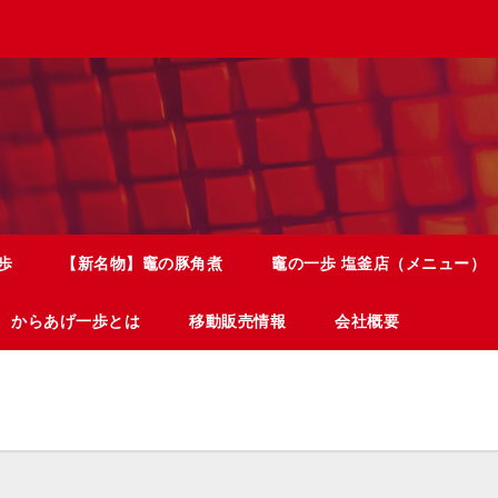
歩
【新名物】竈の豚角煮
竈の一歩 塩釜店（メニュー）
からあげ一歩とは
移動販売情報
会社概要