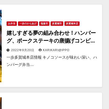
お弁当
一歩のからあげ
塩釜市
多賀城市
多賀城本店
嬉しすぎる夢の組み合わせ！ハンバー
グ、ポークステーキの唐揚げコンビ弁
当が大人気！
2022年9月20日
KARIKARI@IPPO
一歩多賀城本店情報 キノコソースが味わい深い、ハ
ンバーグ弁当…