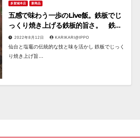
多賀城本店
新商品
五感で味わう一歩のLive飯。鉄板でじ
っくり焼き上げる鉄板的旨さ。 鉄板
ポークステーキ
2022年8月12日
KARIKARI@IPPO
仙台と塩竈の伝統的な技と味を活かし 鉄板でじっく
り焼き上げ旨…