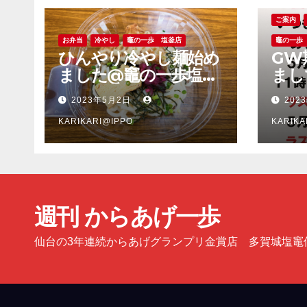
ご案内
お弁当
冷やし
竈の一歩 塩釜店
竈の一歩
ひんやり冷やし麺始め
GW
ました@竈の一歩塩釜
まし
店
多賀
2023年5月2日
202
塩釜
KARIKARI@IPPO
KARIKA
週刊 からあげ一歩
仙台の3年連続からあげグランプリ金賞店 多賀城塩竈