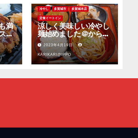
冷やし
多賀城市
多賀城本店
定食イートイン
も満
涼しく美味しい冷やし
スピ
麺始めました＠からあ
も旨
げ一歩多賀城本店
2023年4月19日
ンカ
塩釜
KARIKARI@IPPO