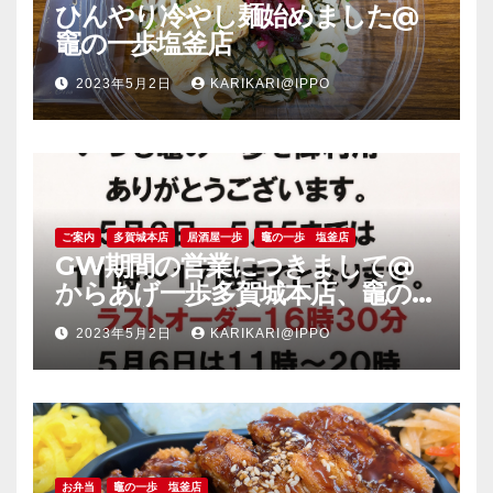
ひんやり冷やし麺始めました@
竈の一歩塩釜店
2023年5月2日
KARIKARI@IPPO
ご案内
多賀城本店
居酒屋一歩
竈の一歩 塩釜店
GW期間の営業につきまして@
からあげ一歩多賀城本店、竈の一
歩塩釜店
2023年5月2日
KARIKARI@IPPO
お弁当
竈の一歩 塩釜店