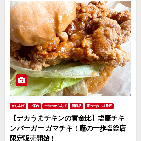
からあげ
ご案内
一歩のからあげ
新商品
竈の一歩 塩釜店
【デカうまチキンの黄金比】塩竈チキ
ンバーガー ガマチキ！竈の一歩塩釜店
限定販売開始！