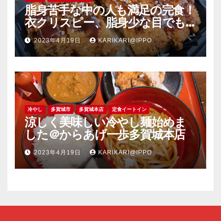
脂身苦手な中の人も満足の完食！
衣クリスピー、脂身少な目でも
旨い豚肉のソーストンカツ弁当
2023年4月19日
KARIKARI@IPPO
＠竈の一歩塩釜店
冷やし
多賀城市
多賀城本店
定食イートイン
涼しく美味しい冷やし麺始めま
した＠からあげ一歩多賀城本店
2023年4月19日
KARIKARI@IPPO