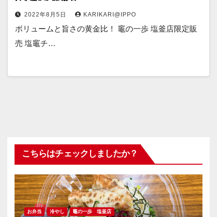
2022年8月5日
KARIKARI@IPPO
ボリュームと旨さの黄金比！ 竈の一歩 塩釜店限定販
売 塩竈チ…
こちらはチェックしましたか？
お弁当
冷やし
竈の一歩 塩釜店