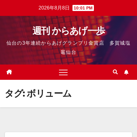
2026年8月8日
10:01 PM
週刊 からあげ一歩
仙台の3年連続からあげグランプリ金賞店 多賀城塩
竈仙台
タグ:
ボリューム