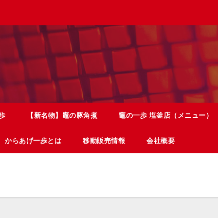
歩
【新名物】竈の豚角煮
竈の一歩 塩釜店（メニュー）
からあげ一歩とは
移動販売情報
会社概要