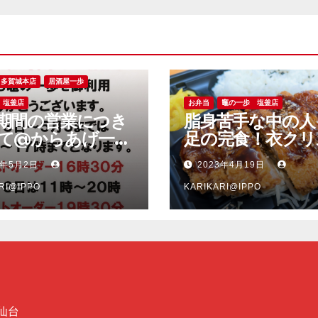
多賀城本店
居酒屋一歩
 塩釜店
お弁当
竈の一歩 塩釜店
期間の営業につき
脂身苦手な中の人
て@からあげ一歩
足の完食！衣クリ
城本店、竈の一歩
ー、脂身少な目で
3年5月2日
2023年4月19日
店
い豚肉のソースト
RI@IPPO
ツ弁当＠竈の一歩
KARIKARI@IPPO
店
仙台