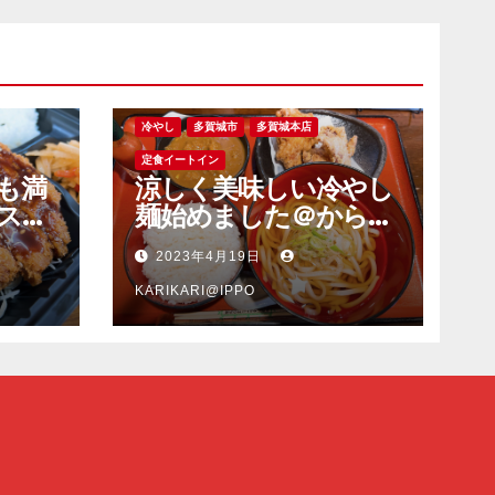
冷やし
多賀城市
多賀城本店
定食イートイン
も満
涼しく美味しい冷やし
スピ
麺始めました＠からあ
も旨
げ一歩多賀城本店
2023年4月19日
ンカ
塩釜
KARIKARI@IPPO