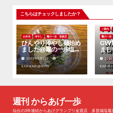
こちらはチェックしましたか？
ご案内
お弁当
冷やし
竈の一歩 塩釜店
竈の一歩
ひんやり冷やし麺始め
GW
ました@竈の一歩塩釜
まし
店
多賀
2023年5月2日
202
塩釜
KARIKARI@IPPO
KARIKA
週刊 からあげ一歩
仙台の3年連続からあげグランプリ金賞店 多賀城塩竈